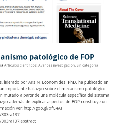
canismo patológico de FOP
ría
Artículos científicos
,
Avances investigación
,
Sin categoría
 liderado por Aris N. Economides, PhD, ha publicado en
e un importante hallazgo sobre el mecanismo patológico
gen mutado a partir de una molécula específica del sistema
lazgo además de explicar aspectos de FOP constituye un
mación ver: http://goo.gl/ofG4AI
3/303ra137
/303ra137.abstract