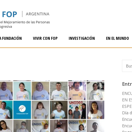
A FUNDACIÓN
VIVIR CON FOP
INVESTIGACIÓN
EN EL MUNDO
Entr
ENC
EN E
ESPE
Día 
Encu
Encu