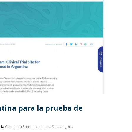
ntina para la prueba de
P
ría
Clementia Pharmaceuticals
,
Sin categoría