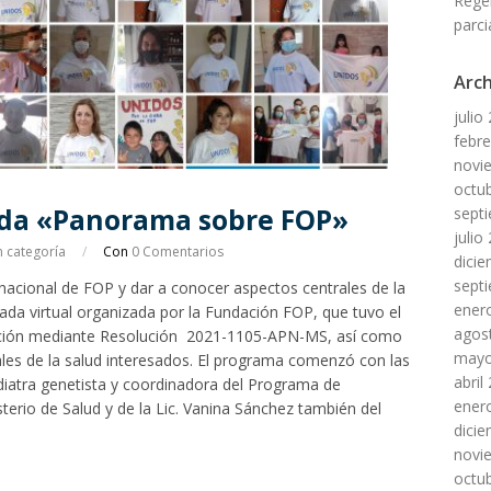
Rege
parci
Arch
julio
febr
novi
octu
nada «Panorama sobre FOP»
sept
julio
n categoría
/
Con
0 Comentarios
dici
sept
acional de FOP y dar a conocer aspectos centrales de la
ener
rnada virtual organizada por la Fundación FOP, que tuvo el
agos
 Nación mediante Resolución 2021-1105-APN-MS, así como
mayo
nales de la salud interesados. El programa comenzó con las
abril
iatra genetista y coordinadora del Programa de
ener
erio de Salud y de la Lic. Vanina Sánchez también del
dici
novi
octu