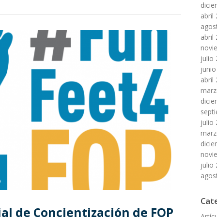
dici
abril
agos
abril
novi
julio
junio
abril
marz
dici
sept
julio
marz
dici
novi
julio
agos
Cat
ial de Concientización de FOP
Artíc