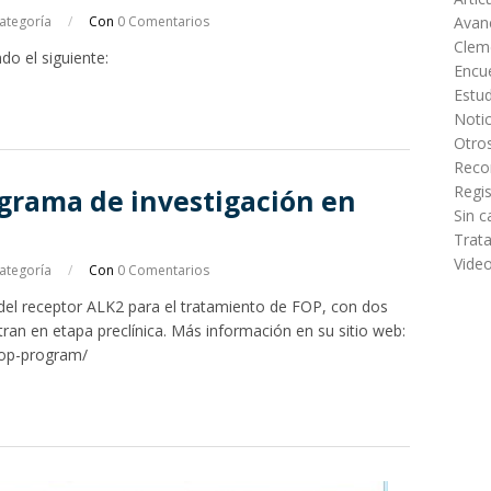
categoría
/
Con
0 Comentarios
Avanc
Clem
o el siguiente:
Encu
Estud
Notic
Otro
Reco
Regis
ograma de investigación en
Sin c
Trat
Vide
categoría
/
Con
0 Comentarios
 del receptor ALK2 para el tratamiento de FOP, con dos
n en etapa preclínica. Más información en su sitio web:
fop-program/