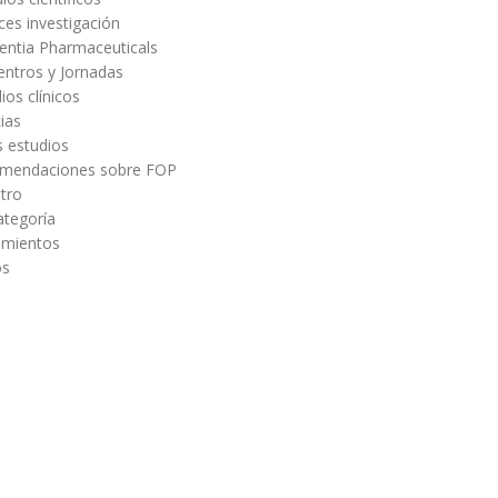
es investigación
entia Pharmaceuticals
entros y Jornadas
ios clínicos
ias
s estudios
mendaciones sobre FOP
tro
ategoría
amientos
os