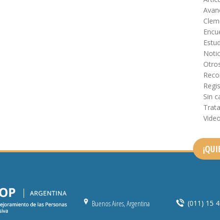
Avanc
Clem
Encu
Estud
Notic
Otro
Reco
Regis
Sin c
Trat
Vide
¡QUI
Buenos Aires, Argentina
(011) 15 