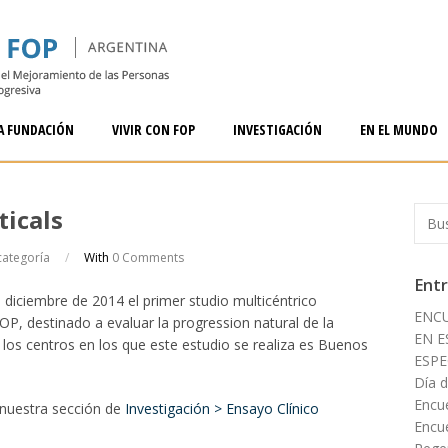
A FUNDACIÓN
VIVIR CON FOP
INVESTIGACIÓN
EN EL MUNDO
icals
categoría
/
With
0 Comments
Entr
 diciembre de 2014 el primer studio multicéntrico
ENC
FOP, destinado a evaluar la progression natural de la
EN E
 los centros en los que este estudio se realiza es Buenos
ESPE
Día 
Encu
nuestra sección de
Investigación > Ensayo Clínico
Encu