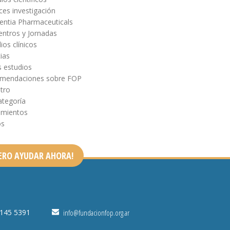
es investigación
entia Pharmaceuticals
entros y Jornadas
ios clínicos
ias
s estudios
mendaciones sobre FOP
tro
ategoría
amientos
os
ERO AYUDAR AHORA!
4145 5391
info@fundacionfop.org.ar