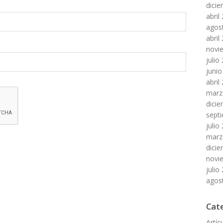
dici
abril
agos
abril
novi
julio
junio
abril
marz
dici
sept
julio
marz
dici
novi
julio
agos
Cat
Artíc