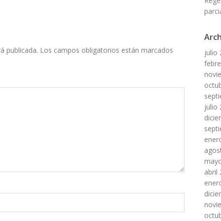
Rege
parci
Arch
á publicada.
Los campos obligatorios están marcados
julio
febr
novi
octu
sept
julio
dici
sept
ener
agos
mayo
abril
ener
dici
novi
octu